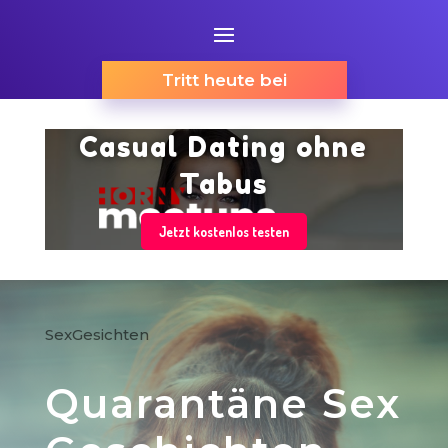
Tritt heute bei
Casual Dating ohne
Tabus
Jetzt kostenlos testen
SexGesichten
Quarantäne Sex