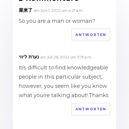
菜来了
am Juni 1, 2022 um 4:21 a.m.
So you are a man or woman?
ANTWORTEN
נערת ליווי
am Juli 28, 2022 um 11:19 p.m.
Itís difficult to find knowledgeable
people in this particular subject,
however, you seem like you know
what youíre talking about! Thanks
ANTWORTEN